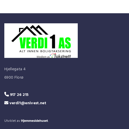
Hjellegata 4
6900 Florø
917 26 215

verdi1@enivest.net

Utviklet av
Hjemmesidehuset
.